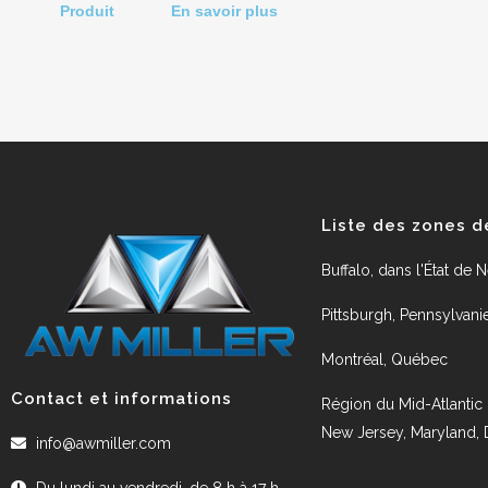
Produit
En savoir plus
Liste des zones d
Buffalo, dans l'État de 
Pittsburgh, Pennsylvani
Montréal, Québec
Contact et informations
Région du Mid-Atlantic 
New Jersey, Maryland,
info@awmiller.com
Du lundi au vendredi, de 8 h à 17 h