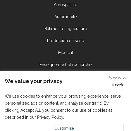
Aérospatiale
Automobile
Bâtiment et agriculture
Production en série
Médical
Enseignement et recherche
Ateliers de sous-traitance
Powered by
We value your privacy
Centre de ressources
We use cookies to enhance your browsing experience, serve
personalized ads or content, and analyze our traffic. By
Appel d'offres
clicking Accept All, you consent to our use of cookies as
described in our
Privacy Policy
.
Connexion du personnel
Customize